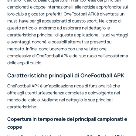
campionati e coppe internazionali, alle notizie approfondite sui
loro club e giocatori preferiti, OneFootball APK è diventata un
must-have per gli appassionati di questo sport. Nel corso di
questo articolo, andremo ad esplorare nel dettaglio le
caratteristiche principali di questa applicazione, i suoi vantaggi
e svantaggi, nonché le possibili alternative presenti sul
mercato. Infine, concluderemo con una valutazione
complessiva di OneFootball APK e del suo ruolo nell'ecosistema
delle app di calcio.
Caratteristiche principali di OneFootball APK
OneFootball APK è un'applicazione ricca di funzionalità che
offre agli utenti un'esperienza completa e coinvolgente nel
mondo del calcio. Vediamo nel dettaglio le sue principali
caratteristiche:
Copertura in tempo reale dei principali campionati e
coppe