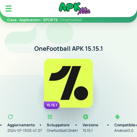
5play
Casa
/
Applicazioni
/
SPORTS
/ OneFootball
OneFootball APK 15.15.1
15.15.1
Aggiornamento
Sviluppatore
Versione
Compatibile
2024-07-19 03:47:27
Onefootball GmbH
15.15.1
Android 5.0