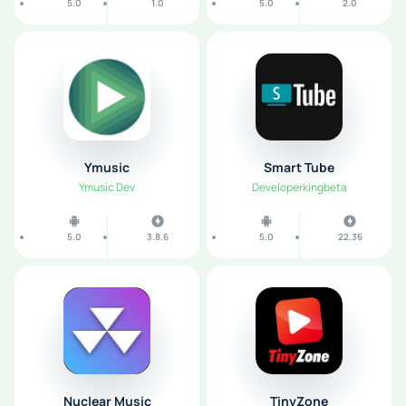
5.0
1.0
5.0
2.0
Ymusic
Smart Tube
Ymusic Dev
Developerkingbeta
5.0
3.8.6
5.0
22.36
Nuclear Music
TinyZone