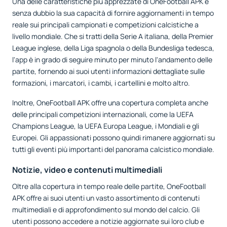
Una delle caratteristiche più apprezzate di OneFootball APK è
senza dubbio la sua capacità di fornire aggiornamenti in tempo
reale sui principali campionati e competizioni calcistiche a
livello mondiale. Che si tratti della Serie A italiana, della Premier
League inglese, della Liga spagnola o della Bundesliga tedesca,
l'app è in grado di seguire minuto per minuto l'andamento delle
partite, fornendo ai suoi utenti informazioni dettagliate sulle
formazioni, i marcatori, i cambi, i cartellini e molto altro.
Inoltre, OneFootball APK offre una copertura completa anche
delle principali competizioni internazionali, come la UEFA
Champions League, la UEFA Europa League, i Mondiali e gli
Europei. Gli appassionati possono quindi rimanere aggiornati su
tutti gli eventi più importanti del panorama calcistico mondiale.
Notizie, video e contenuti multimediali
Oltre alla copertura in tempo reale delle partite, OneFootball
APK offre ai suoi utenti un vasto assortimento di contenuti
multimediali e di approfondimento sul mondo del calcio. Gli
utenti possono accedere a notizie aggiornate sui loro club e