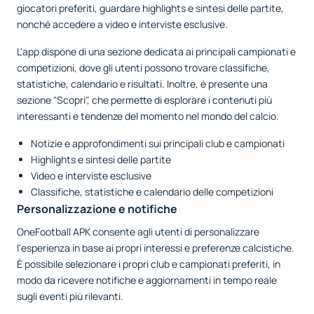
giocatori preferiti, guardare highlights e sintesi delle partite,
nonché accedere a video e interviste esclusive.
L'app dispone di una sezione dedicata ai principali campionati e
competizioni, dove gli utenti possono trovare classifiche,
statistiche, calendario e risultati. Inoltre, è presente una
sezione "Scopri", che permette di esplorare i contenuti più
interessanti e tendenze del momento nel mondo del calcio.
Notizie e approfondimenti sui principali club e campionati
Highlights e sintesi delle partite
Video e interviste esclusive
Classifiche, statistiche e calendario delle competizioni
Personalizzazione e notifiche
OneFootball APK consente agli utenti di personalizzare
l'esperienza in base ai propri interessi e preferenze calcistiche.
È possibile selezionare i propri club e campionati preferiti, in
modo da ricevere notifiche e aggiornamenti in tempo reale
sugli eventi più rilevanti.