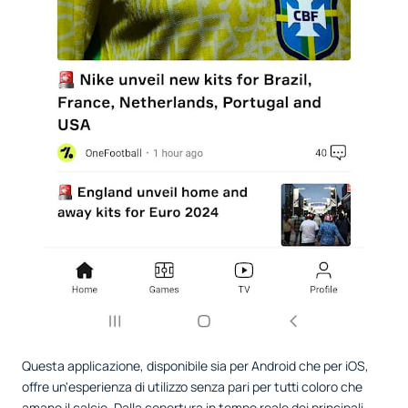
Questa applicazione, disponibile sia per Android che per iOS,
offre un'esperienza di utilizzo senza pari per tutti coloro che
amano il calcio. Dalla copertura in tempo reale dei principali