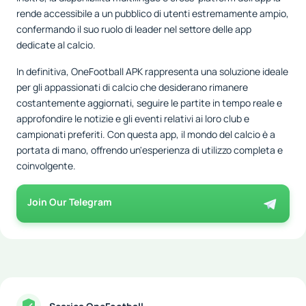
rende accessibile a un pubblico di utenti estremamente ampio,
confermando il suo ruolo di leader nel settore delle app
dedicate al calcio.
In definitiva, OneFootball APK rappresenta una soluzione ideale
per gli appassionati di calcio che desiderano rimanere
costantemente aggiornati, seguire le partite in tempo reale e
approfondire le notizie e gli eventi relativi ai loro club e
campionati preferiti. Con questa app, il mondo del calcio è a
portata di mano, offrendo un'esperienza di utilizzo completa e
coinvolgente.
Join Our Telegram