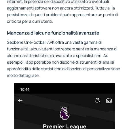
internet, la potenza del dispositivo utilizzato o eventuali
aggiornamenti software non ancora ottimizzati. Tuttavia, la
persistenza di questi problemi può rappresentare un punto di
criticità per alcuni utenti.
Mancanza di alcune funzionalità avanzate
Sebbene OneFootball APK offra una vasta gamma di
funzionalità, alcuni utenti potrebbero sentire la mancanza di
alcune caratteristiche più avanzate o specialistiche. Ad
esempio, l'app potrebbe non disporre di strumenti di analisi
approfondita delle statistiche o di opzioni di personalizzazione
molto dettagliate.