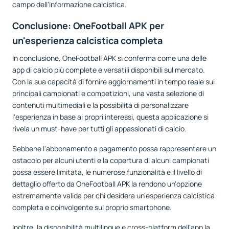
campo dell'informazione calcistica.
Conclusione: OneFootball APK per
un'esperienza calcistica completa
In conclusione, OneFootball APK si conferma come una delle
app di calcio più complete e versatili disponibili sul mercato.
Con la sua capacità di fornire aggiornamenti in tempo reale sui
principali campionati e competizioni, una vasta selezione di
contenuti multimediali e la possibilità di personalizzare
l'esperienza in base ai propri interessi, questa applicazione si
rivela un must-have per tutti gli appassionati di calcio.
Sebbene l'abbonamento a pagamento possa rappresentare un
ostacolo per alcuni utenti e la copertura di alcuni campionati
possa essere limitata, le numerose funzionalità e il livello di
dettaglio offerto da OneFootball APK la rendono un'opzione
estremamente valida per chi desidera un'esperienza calcistica
completa e coinvolgente sul proprio smartphone.
Inoltre, la disponibilità multilingue e cross-platform dell'app la