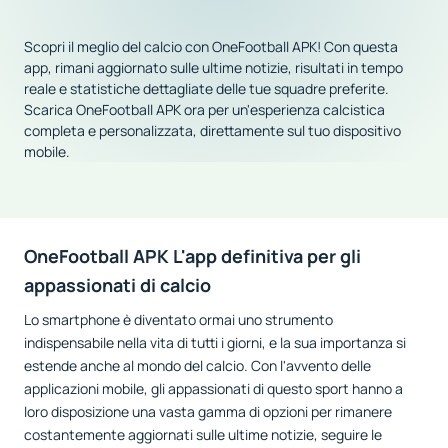
Scopri il meglio del calcio con OneFootball APK! Con questa
app, rimani aggiornato sulle ultime notizie, risultati in tempo
reale e statistiche dettagliate delle tue squadre preferite.
Scarica OneFootball APK ora per un'esperienza calcistica
completa e personalizzata, direttamente sul tuo dispositivo
mobile.
OneFootball APK L'app definitiva per gli
appassionati di calcio
Lo smartphone è diventato ormai uno strumento
indispensabile nella vita di tutti i giorni, e la sua importanza si
estende anche al mondo del calcio. Con l'avvento delle
applicazioni mobile, gli appassionati di questo sport hanno a
loro disposizione una vasta gamma di opzioni per rimanere
costantemente aggiornati sulle ultime notizie, seguire le