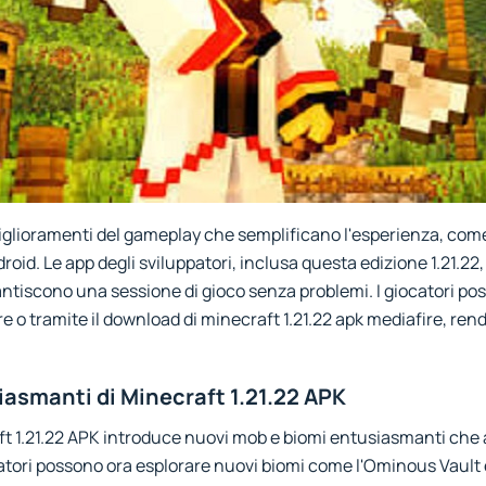
iglioramenti del gameplay che semplificano l'esperienza, come 
oid. Le app degli sviluppatori, inclusa questa edizione 1.21.22,
tiscono una sessione di gioco senza problemi. I giocatori po
e o tramite il download di minecraft 1.21.22 apk mediafire, ren
iasmanti di Minecraft 1.21.22 APK
t 1.21.22 APK introduce nuovi mob e biomi entusiasmanti che 
ocatori possono ora esplorare nuovi biomi come l'Ominous Vault 