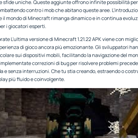
 sfide uniche. Queste aggiunte offrono infinite possibilità per 
ombattendo contro i mob che abitano queste aree. L'introduzi
e il mondo di Minecraft rimanga dinamico e in continua evoluz
er i giocatori esperti.
ate L'ultima versione di Minecraft 1.21.22 APK viene con miglio
rienza di gioco ancora più emozionante. Gli sviluppatori hanno
ticolare sui dispositivi mobili, facilitando la navigazione del mo
e implementate correzioni di bug per risolvere problemi preced
da e senza interruzioni. Che tu stia creando, estraendo o cost
ay più fluido e coinvolgente.