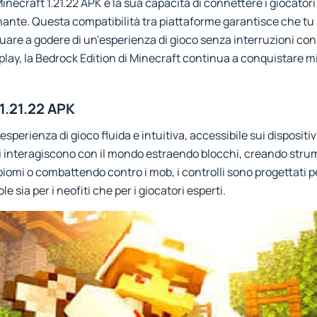
 Minecraft 1.21.22 APK è la sua capacità di connettere i giocator
nante. Questa compatibilità tra piattaforme garantisce che tu
nuare a godere di un'esperienza di gioco senza interruzioni con 
ay, la Bedrock Edition di Minecraft continua a conquistare milio
1.21.22 APK
esperienza di gioco fluida e intuitiva, accessibile sui dispositi
ri interagiscono con il mondo estraendo blocchi, creando stru
iomi o combattendo contro i mob, i controlli sono progettati pe
 sia per i neofiti che per i giocatori esperti.