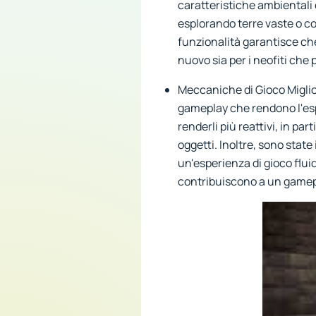
caratteristiche ambientali e
esplorando terre vaste o c
funzionalità garantisce ch
nuovo sia per i neofiti che p
Meccaniche di Gioco Miglior
gameplay che rendono l'espe
renderli più reattivi, in par
oggetti. Inoltre, sono stat
un'esperienza di gioco flui
contribuiscono a un gamepl