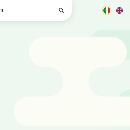
Find
ft