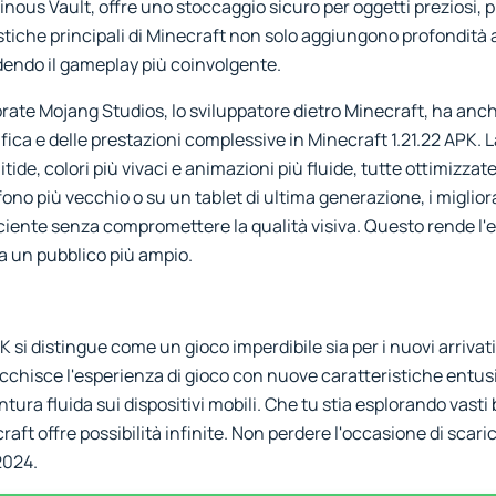
inous Vault, offre uno stoccaggio sicuro per oggetti preziosi, 
tiche principali di Minecraft non solo aggiungono profondità 
ndendo il gameplay più coinvolgente.
orate Mojang Studios, lo sviluppatore dietro Minecraft, ha an
fica e delle prestazioni complessive in Minecraft 1.21.22 APK. 
itide, colori più vivaci e animazioni più fluide, tutte ottimizzate
fono più vecchio o su un tablet di ultima generazione, i miglio
ciente senza compromettere la qualità visiva. Questo rende l'
a un pubblico più ampio.
PK si distingue come un gioco imperdibile sia per i nuovi arrivati
icchisce l'esperienza di gioco con nuove caratteristiche entus
ura fluida sui dispositivi mobili. Che tu stia esplorando vasti
ft offre possibilità infinite. Non perdere l'occasione di scaric
2024.