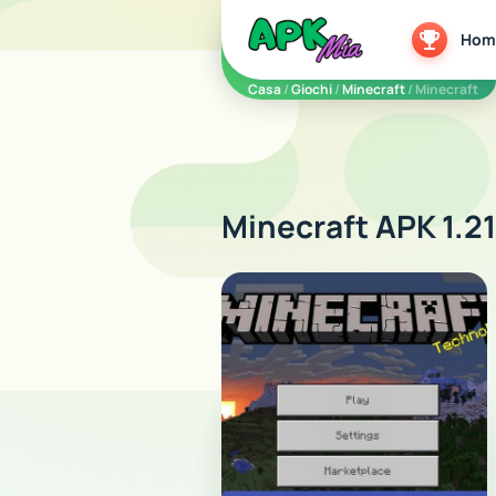
5play
Hom
Casa
/
Giochi
/
Minecraft
/ Minecraft
Minecraft APK 1.2